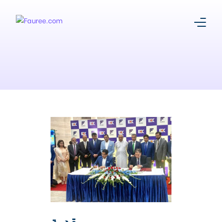
About Us
Our Story
Platform
Products
Media Centre
Register With Us
مقدمة